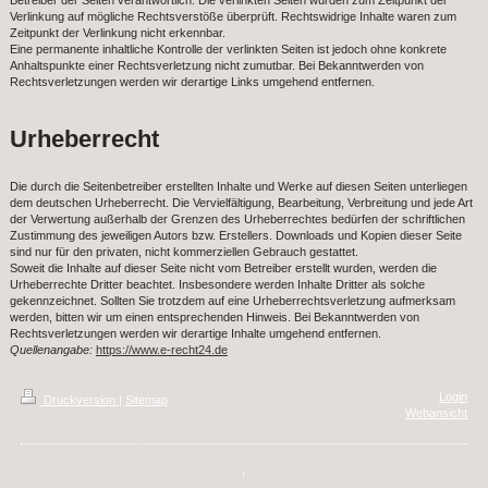
Betreiber der Seiten verantwortlich. Die verlinkten Seiten wurden zum Zeitpunkt der
Verlinkung auf mögliche Rechtsverstöße überprüft. Rechtswidrige Inhalte waren zum
Zeitpunkt der Verlinkung nicht erkennbar.
Eine permanente inhaltliche Kontrolle der verlinkten Seiten ist jedoch ohne konkrete
Anhaltspunkte einer Rechtsverletzung nicht zumutbar. Bei Bekanntwerden von
Rechtsverletzungen werden wir derartige Links umgehend entfernen.
Urheberrecht
Die durch die Seitenbetreiber erstellten Inhalte und Werke auf diesen Seiten unterliegen
dem deutschen Urheberrecht. Die Vervielfältigung, Bearbeitung, Verbreitung und jede Art
der Verwertung außerhalb der Grenzen des Urheberrechtes bedürfen der schriftlichen
Zustimmung des jeweiligen Autors bzw. Erstellers. Downloads und Kopien dieser Seite
sind nur für den privaten, nicht kommerziellen Gebrauch gestattet.
Soweit die Inhalte auf dieser Seite nicht vom Betreiber erstellt wurden, werden die
Urheberrechte Dritter beachtet. Insbesondere werden Inhalte Dritter als solche
gekennzeichnet. Sollten Sie trotzdem auf eine Urheberrechtsverletzung aufmerksam
werden, bitten wir um einen entsprechenden Hinweis. Bei Bekanntwerden von
Rechtsverletzungen werden wir derartige Inhalte umgehend entfernen.
Quellenangabe:
https://www.e-recht24.de
Login
Druckversion
|
Sitemap
Webansicht
↑